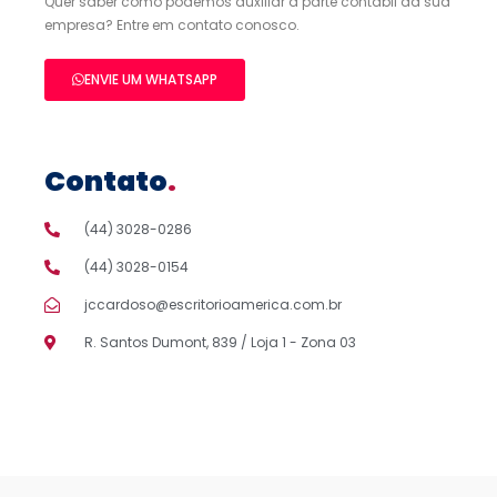
Quer saber como podemos auxiliar a parte contábil da sua
empresa? Entre em contato conosco.
ENVIE UM WHATSAPP
Contato
.
(44) 3028-0286
(44) 3028-0154
jccardoso@escritorioamerica.com.br
R. Santos Dumont, 839 / Loja 1 - Zona 03